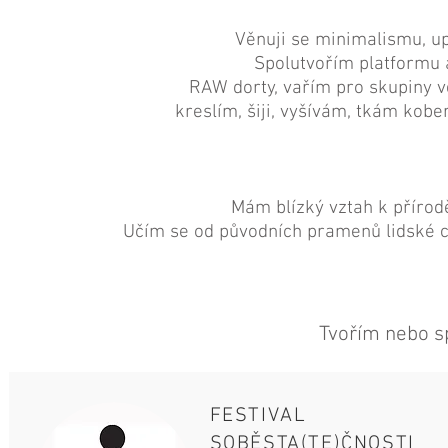
Věnuji se minimalismu, up
Spolutvořím platformu a
RAW dorty, vařím pro skupiny v
kreslím, šiji, vyšívám, tkám kobe
Mám blízký vztah k přírod
Učím se od původních pramenů lidské civ
Tvořím nebo s
FESTIVAL
SOBĚSTA(TE)ČNOSTI