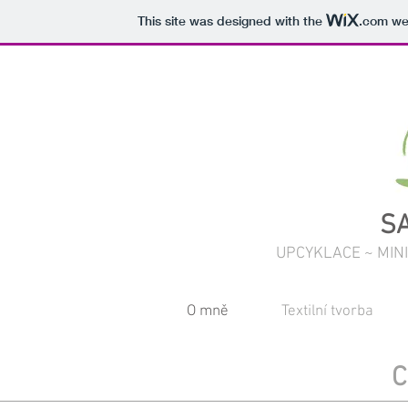
This site was designed with the
.com
web
S
UPCYKLACE ~ MIN
O mně
Textilní tvorba
C